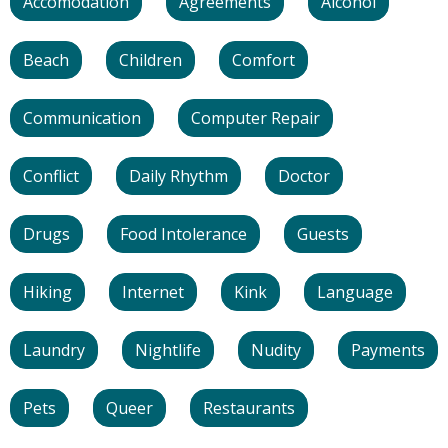
Accomodation
Agreements
Alcohol
Beach
Children
Comfort
Communication
Computer Repair
Conflict
Daily Rhythm
Doctor
Drugs
Food Intolerance
Guests
Hiking
Internet
Kink
Language
Laundry
Nightlife
Nudity
Payments
Pets
Queer
Restaurants